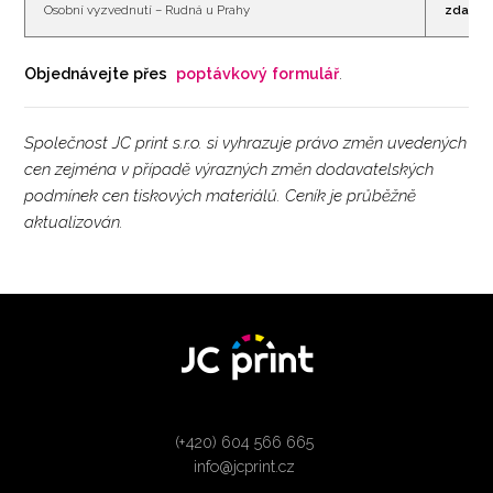
Osobní vyzvednutí – Rudná u Prahy
zdarm
Objednávejte přes
poptávkový formulář
.
Společnost JC print s.r.o. si vyhrazuje právo změn uvedených
cen zejména v případě výrazných změn dodavatelských
podmínek cen tiskových materiálů. Ceník je průběžně
aktualizován.
(+420) 604 566 665
info@jcprint.cz