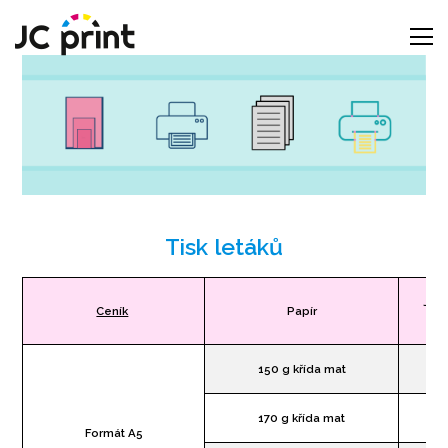
Tisk letáků
Jed
Ceník
Papír
ti
150 g křída mat
170 g křída mat
Formát A5