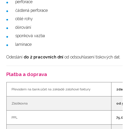
perforace
částená perforace
oblé rohy
děrování
sponková vazba
laminace
Odeslání
do 2 pracovních dní
od odsouhlasení tiskových dat.
Platba a doprava
Převodem na bank.účet na základě zálohové faktury
zdarm
Zásilkovna
od 55,
PPL
75,00 